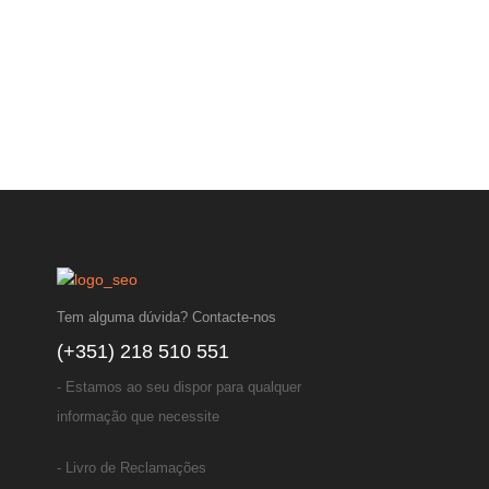
Tem alguma dúvida? Contacte-nos
(+351) 218 510 551
- Estamos ao seu dispor para qualquer
informação que necessite
- Livro de Reclamações