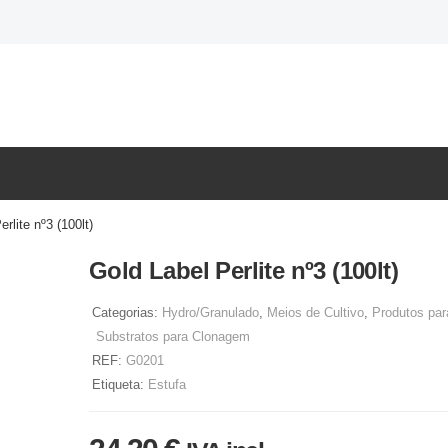
rlite nº3 (100lt)
Gold Label Perlite nº3 (100lt)
Categorias:
Hydro/Granulado
,
Meios de Cultivo
,
Produtos pa
Substratos para Clonagem
REF:
G0201
Etiqueta:
Estufa