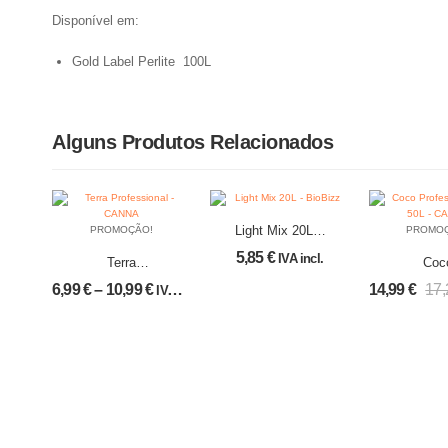
Disponível em:
Gold Label Perlite 100L
Alguns Produtos Relacionados
Light Mix 20L –
PROMOÇÃO!
PROMO
BioBizz
5,85
€
IVA incl.
Terra
Coc
Professional –
Profess
6,99
€
–
10,99
€
14,99
€
17
IVA incl.
CANNA
Plus 5
CAN