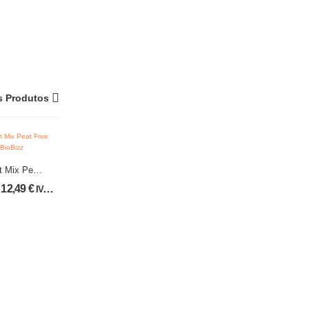
s Produtos
t Mix Peat
 | BioBizz
12,49
€
IVA incl.