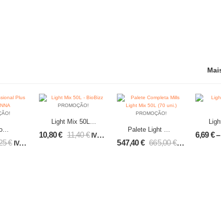
Mai
PROMOÇÃO!
ÇÃO!
PROMOÇÃO!
Light Mix 50L –
Ligh
o
Palete Light Mix
BioBizz
Free
10,80
€
11,40
€
6,69
€
–
IVA incl.
ional
50L (70 uni.) –
,25
€
547,40
€
665,00
€
IVA incl.
IVA incl.
0L –
Mills
NA