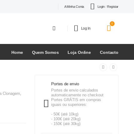
Login
/
Registar
A Minha Conta
0
Log In
Home
Quem Somos
Loja Online
Contacto
Portes de envio
Portes de envio calculados
ra Clonagem
,
automaticamente no checkout
Portes GRÁTIS em compras
iguais ou superiores:
- 50€ (até 10kg)
- 100€ (até 20kg)
- 150€ (até 30kg)