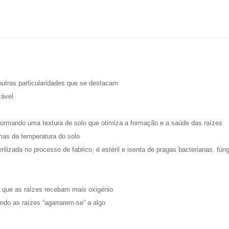
 outras particularidades que se destacam
zável
 formando uma textura de solo que otimiza a formação e a saúde das raízes
mas da temperatura do solo
ilizada no processo de fabrico, é estéril e isenta de pragas bacterianas, fún
 a que as raízes recebam mais oxigénio
ndo as raízes “agarrarem-se” a algo