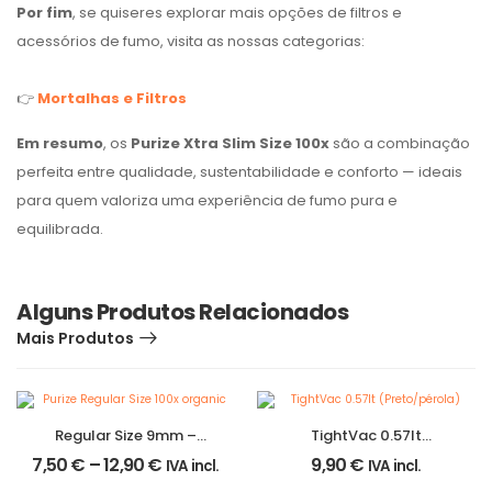
Por fim
, se quiseres explorar mais opções de filtros e
acessórios de fumo, visita as nossas categorias:
👉
Mortalhas e Filtros
Em resumo
, os
Purize Xtra Slim Size 100x
são a combinação
perfeita entre qualidade, sustentabilidade e conforto — ideais
para quem valoriza uma experiência de fumo pura e
equilibrada.
Alguns Produtos Relacionados
Mais Produtos
Regular Size 9mm –
TightVac 0.57lt
Purize (Bolsa)
(Preto/pérola)
7,50
€
–
12,90
€
9,90
€
IVA incl.
IVA incl.