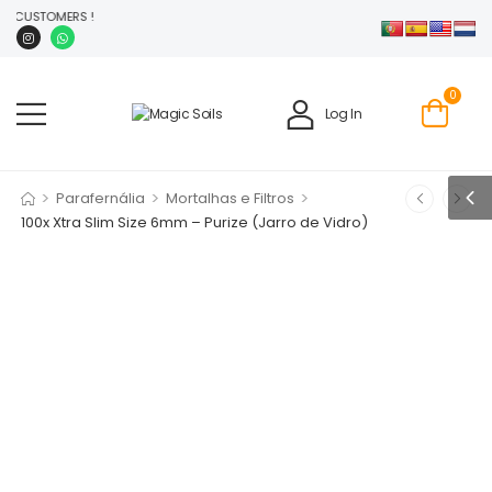
STOMERS !
0
Log In
>
>
>
Parafernália
Mortalhas e Filtros
100x Xtra Slim Size 6mm – Purize (Jarro de Vidro)