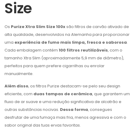
Size
Os
Purize Xtra Slim Size 100x
são filtros de carvão ativado de
alta qualidade, desenvolvidos na Alemanha para proporcionar
uma
experiência de fumo mais limpa, fresca e saborosa
.
Cada embalagem contém
100 filtros reutilizáveis
, com o
tamanho Xtra Slim (aproximadamente 5,9 mm de diâmetro),
perfeitos para quem prefere cigarrilhas ou enrolar
manualmente.
Além disso
, os filtros Purize destacam-se pelo seu design
eficiente, com
duas tampas de cerâmica
, que garantem um
fluxo de ar suave e uma redução significativa de alcatrão e
outras substâncias nocivas.
Dessa forma
, consegues
desfrutar de uma fumaça mais fria, menos agressiva e com o
sabor original das tuas ervas favoritas.