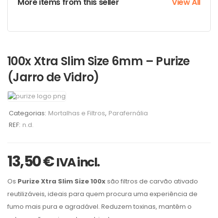
More items from this seller
View All
100x Xtra Slim Size 6mm – Purize
(Jarro de Vidro)
Categorias:
Mortalhas e Filtros
,
Parafernália
REF:
n.d.
13,50
€
IVA incl.
Os
Purize Xtra Slim Size 100x
são filtros de carvão ativado
reutilizáveis, ideais para quem procura uma experiência de
fumo mais pura e agradável. Reduzem toxinas, mantêm o