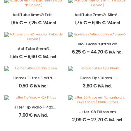
ActiTube 6mm∅ Extra
ActiTube 7mm∅. Slim! . .
Slim! (Filtro de Carvão.)
(Filtro de Carvão.)
1,95
€
–
7,25
€
1,75
€
–
6,95
€
IVA incl.
IVA incl.
Bio-Glass “Filtros do
ActiTube 8mm∅
Vidro” 8mm∅
6,25
€
–
44,70
€
IVA incl.
Regular! (Filtro de
1,55
€
–
9,60
€
IVA incl.
Carvão.)
Flamez Filtros Cartão
Glass Tips 10mm –
19mm
HEMPER
0,50
€
3,80
€
IVA incl.
IVA incl.
Jilter Tip Vidro + 42x
Jilter. Só Filtros em
Filtros
7,90
€
IVA incl.
Tamanho div. (42x /
2,09
€
–
27,70
€
IVA incl.
250x / 1000x Filtros)