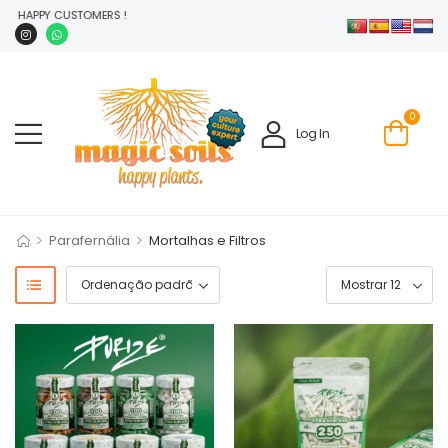
TS HAPPY CUSTOMERS !
0
Log In
>
>
Parafernália
Mortalhas e Filtros