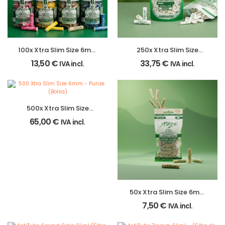
100x Xtra Slim Size 6mm
250x Xtra Slim Size
– Purize (Jarro de
6mm – Purize (Bolsa)
13,50
€
33,75
€
IVA incl.
IVA incl.
Vidro)
500x Xtra Slim Size
6mm – Purize (Bolsa)
65,00
€
IVA incl.
50x Xtra Slim Size 6mm
– Purize (Bolsa)
7,50
€
IVA incl.