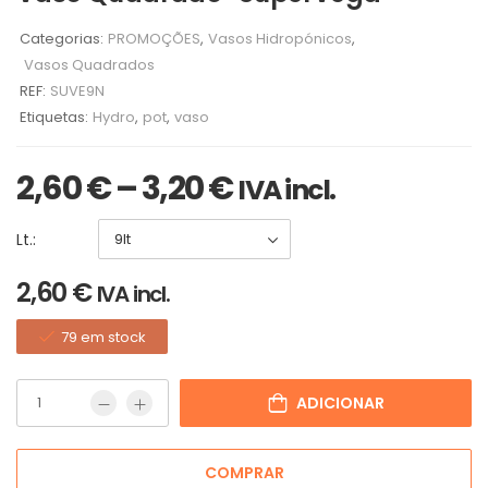
Categorias:
PROMOÇÕES
,
Vasos Hidropónicos
,
Vasos Quadrados
REF:
SUVE9N
Etiquetas:
Hydro
,
pot
,
vaso
2,60
€
–
3,20
€
IVA incl.
Lt.:
2,60
€
IVA incl.
79 em stock
ADICIONAR
COMPRAR