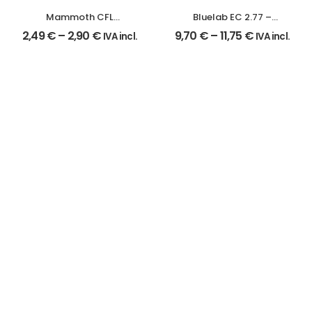
Mammoth CFL
Bluelab EC 2.77 –
Lâmpadas. 55Watt.
Solução de Calibração
2,49
€
–
2,90
€
9,70
€
–
11,75
€
IVA incl.
IVA incl.