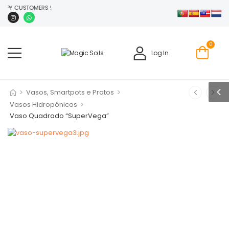
PPY CUSTOMERS !
0
Log In
>
>
Vasos, Smartpots e Pratos
>
Vasos Hidropónicos
Vaso Quadrado “SuperVega”