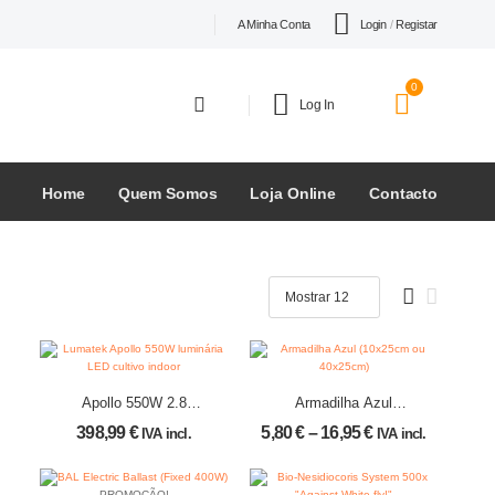
Login
/
Registar
A Minha Conta
0
Log In
Home
Quem Somos
Loja Online
Contacto
Apollo 550W 2.8
Armadilha Azul
µmol/J – Lumatek
(10x25cm ou
398,99
€
5,80
€
–
16,95
€
IVA incl.
IVA incl.
40x25cm)
PROMOÇÃO!