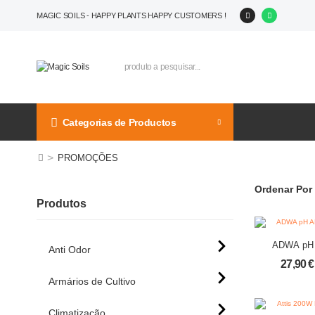
MAGIC SOILS - HAPPY PLANTS HAPPY CUSTOMERS !
Categorias de Productos
>
PROMOÇÕES
Ordenar Por 
Produtos
ADWA pH AD-11 (s
Anti Odor
pon
27,90
€
Armários de Cultivo
Climatização