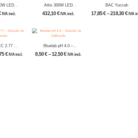
00W LED
Attis 300W LED
BAC Yuccah
ATEK
LUMATEK
€
432,10
€
17,85
€
–
218,30
€
IVA incl.
IVA incl.
IVA in
EC 2.77 –
Bluelab pH 4.0 –
 Calibração
Solução de Calibração
,75
€
8,50
€
–
12,50
€
IVA incl.
IVA incl.