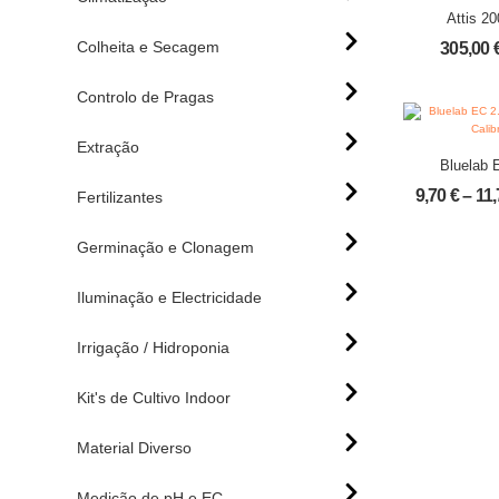
Attis 2
LUM
Colheita e Secagem
305,00
Controlo de Pragas
Extração
Bluelab 
Solução de
9,70
€
–
11
Fertilizantes
Germinação e Clonagem
Iluminação e Electricidade
Irrigação / Hidroponia
Kit's de Cultivo Indoor
Material Diverso
Medição de pH e EC