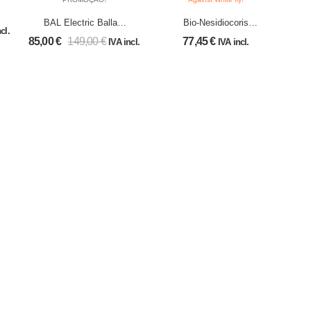
BAL Electric Ballast
Bio-Nesidiocoris
cl.
(Fixed 400W)
System 500x “Against
85,00
€
149,00
€
77,45
€
IVA incl.
IVA incl.
White fly!”