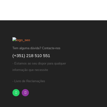
Tem alguma dúvida? Contacte-nos
(+351) 218 510 551
- Estamos ao seu dispor para qualquer
informação que necessite
- Livro de Reclamações