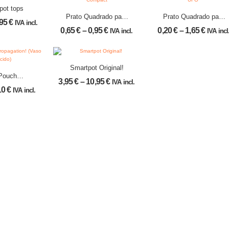
 pot tops
Prato Quadrado para
Prato Quadrado para
,95
€
IVA incl.
Vaso “Compact”
Vaso “Tipo UFO”
0,65
€
–
0,95
€
0,20
€
–
1,65
€
IVA incl.
IVA incl
Smartpot Original!
Pouch
3,95
€
–
10,95
€
IVA incl.
o de
10
€
IVA incl.
ido)