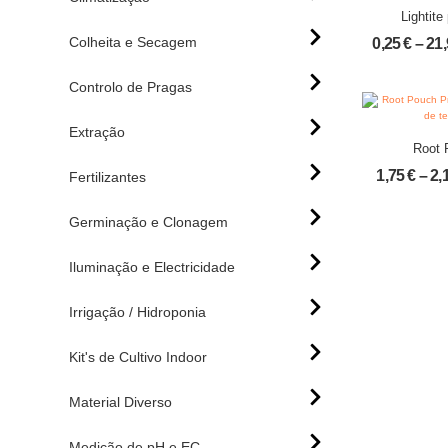
Lightite
Colheita e Secagem
0,25
€
–
21
Controlo de Pragas
Extração
Root 
Propagation! (Vas
1,75
€
–
2,
Fertilizantes
tec
Germinação e Clonagem
Iluminação e Electricidade
Irrigação / Hidroponia
Kit's de Cultivo Indoor
Material Diverso
Medição de pH e EC