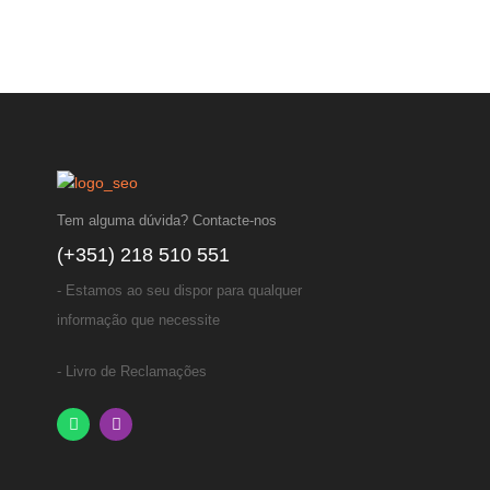
Tem alguma dúvida? Contacte-nos
(+351) 218 510 551
- Estamos ao seu dispor para qualquer
informação que necessite
- Livro de Reclamações