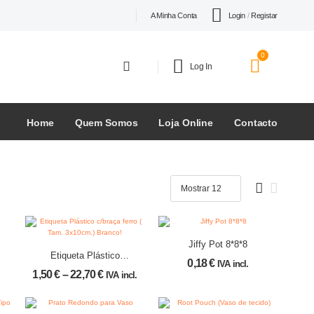
Login
/
Registar
A Minha Conta
0
Log In
Home
Quem Somos
Loja Online
Contacto
Jiffy Pot 8*8*8
Etiqueta Plástico
0,18
€
IVA incl.
c/braça ferro ( Tam.
1,50
€
–
22,70
€
IVA incl.
3x10cm.) Branco!