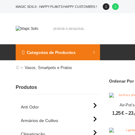
MAGIC SOILS - HAPPY PLANTS HAPPY CUSTOMERS !
Categorias de Productos
>
Vasos, Smartpots e Pratos
Ordenar Por 
Produtos
Air-Pot’s
Anti Odor
Prun
1,25
€
–
23
Armários de Cultivo
Climatização