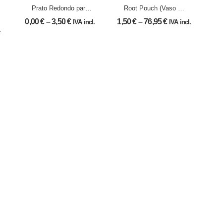
Prato Redondo para
Root Pouch (Vaso de
Vaso
tecido)
0,00
€
–
3,50
€
1,50
€
–
76,95
€
IVA incl.
IVA incl.
.