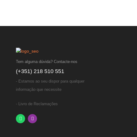
Tem alguma dúvida? Contacte-nos
(+351) 218 510 551
- Estamos ao seu dispor para qualquer
informação que necessite
- Livro de Reclamações