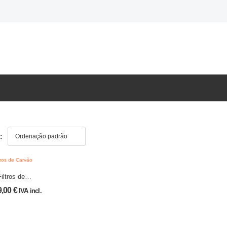
:
iltros de
vão
9,00
€
IVA incl.