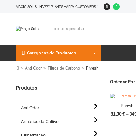
MAGIC SOILS - HAPPY PLANTS HAPPY CUSTOMERS !
Categorias de Productos
>
>
>
Anti Odor
Filtros de Carbono
Phresh
Ordenar Por 
Produtos
Phresh F
Anti Odor
Car
81,90
€
–
34
Armários de Cultivo
Climatização