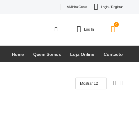
Login
/
Registar
A Minha Conta
0
Log In
Home
Quem Somos
Loja Online
Contacto