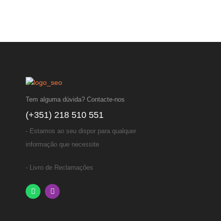
Tem alguma dúvida? Contacte-nos
(+351) 218 510 551
- Estamos ao seu dispor para qualquer
informação que necessite
- Livro de Reclamações