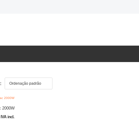
:
c 2000W
IVA incl.