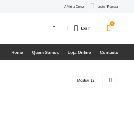
Login
/
Registar
A Minha Conta
0
Log In
Home
Quem Somos
Loja Online
Contacto