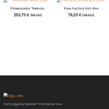
Pulverizador “Nebula”
Pure Factory Hot-Box
Turbo
para Enxofre
253,75
€
76,20
€
IVA incl.
IVA incl.
Tem alguma dúvida? Contacte-nos