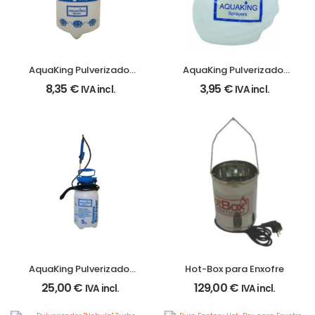
AquaKing Pulverizador
AquaKing Pulverizador
2lt.
1lt
8,35
€
3,95
€
IVA incl.
IVA incl.
AquaKing Pulverizador
Hot-Box para Enxofre
5lt
25,00
€
129,00
€
IVA incl.
IVA incl.