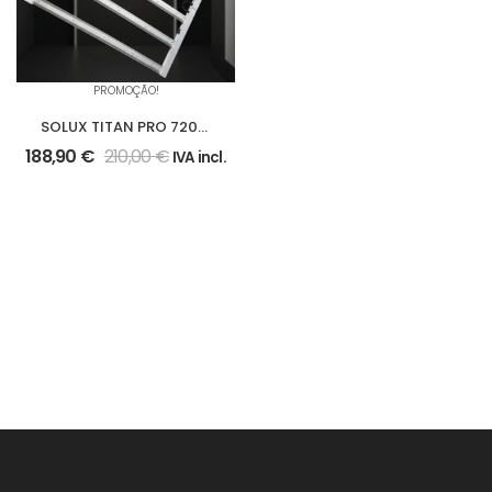
PROMOÇÃO!
SOLUX TITAN PRO 720W
2,9 µmol/J (FULL
188,90
€
210,00
€
IVA incl.
SPECTRUM)